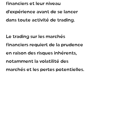
financiers et leur niveau
d'expérience avant de se lancer
dans toute activité de trading.
Le trading sur les marchés
financiers requiert de la prudence
en raison des risques inhérents,
notamment la volatilité des
marchés et les pertes potentielles.
Les investisseurs doivent être
pleinement conscients de ces
risques et assumer la responsabilité
de leurs décisions afin de garantir
un investissement éclairé et
responsable.