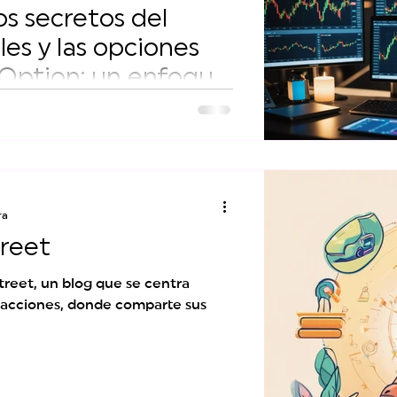
s secretos del
les y las opciones
 Option: un enfoque
s opciones binarias se han vuelto
esean explorar los mercados
ra
treet
treet, un blog que se centra
 acciones, donde comparte sus