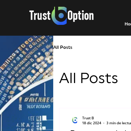
Ho
All Posts
All Posts
Trust B
18 dic 2024
3 min de lectu